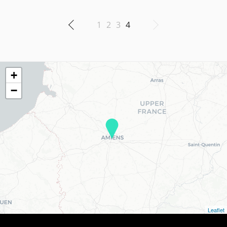
1
2
3
4
+
−
Leaflet