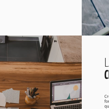
L
C
Cr
fo
qu