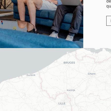
dé
qu