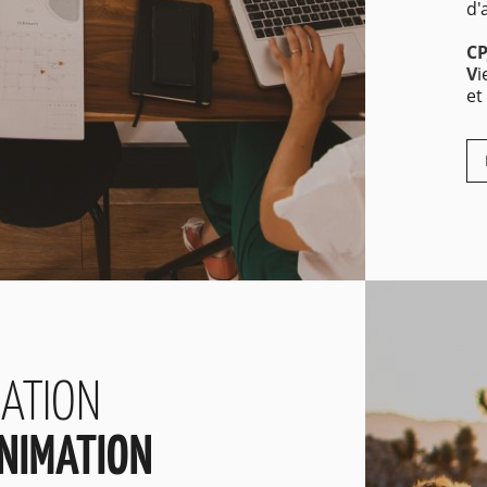
d'
CP
V
i
et
MATION
ANIMATION