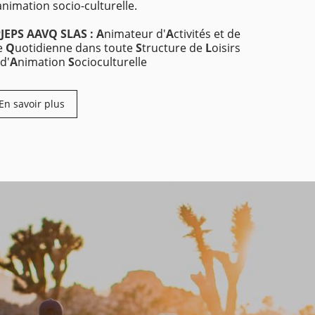
animation socio-culturelle.
JEPS AAVQ SLAS : A
nimateur d'
A
ctivités et de
e
Q
uotidienne dans toute
S
tructure de
L
oisirs
 d'
A
nimation
S
ocioculturelle
En savoir plus