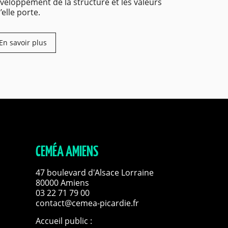
veloppement de la structure et les valeurs
’elle porte.
En savoir plus
CEMÉA AMIENS
47 boulevard d'Alsace Lorraine
80000 Amiens
03 22 71 79 00
contact@cemea-picardie.fr
Accueil public :