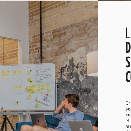
L
D
S
C
Cr
so
co
et
au