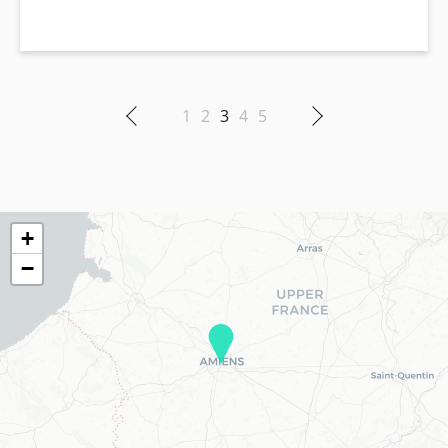
1
2
3
4
5
+
−