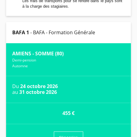
Les frais de transports pour se rendre dans le pays sont
à la charge des stagiaires.
BAFA 1
- BAFA - Formation Générale
AMIENS - SOMME (80)
Demi-pension
Automne
Du
24 octobre 2026
au
31 octobre 2026
455 €