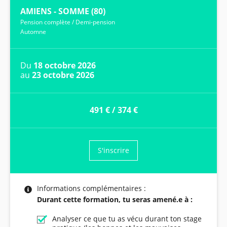
AMIENS - SOMME (80)
Pension complète
/
Demi-pension
Automne
Du
18 octobre 2026
au
23 octobre 2026
491 €
/
374 €
S'inscrire
Informations complémentaires :
Durant cette formation, tu seras amené.e à :
Analyser ce que tu as vécu durant ton stage